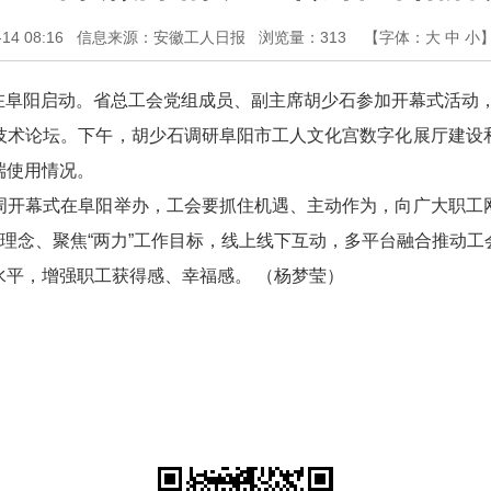
4 08:16
信息来源：安徽工人日报
浏览量：
313
【字体：
大
中
小
传周在阜阳启动。省总工会党组成员、副主席胡少石参加开幕式活动
技术论坛。下午，胡少石调研阜阳市工人文化宫数字化展厅建设
端使用情况。
周开幕式在阜阳举办，工会要抓住机遇、主动作为，向广大职工
作理念、聚焦“两力”工作目标，线上线下互动，多平台融合推动
平，增强职工获得感、幸福感。 （杨梦莹）