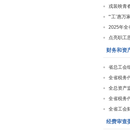
戎装映青
“‘工’惠
2025年
点亮职工
财务和资
省总工会
全省税务
全总资产
全省税务
全省工会
经费审查