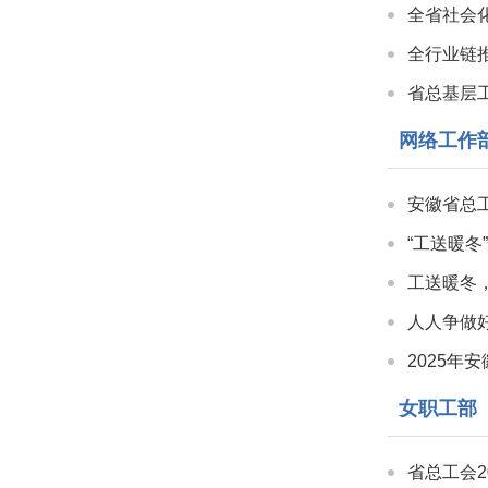
全省社会
全行业链
省总基层
网络工作
安徽省总
“工送暖冬
工送暖冬，
人人争做
2025
女职工部
省总工会2