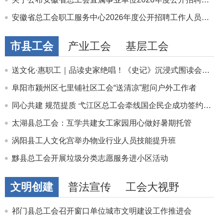
安徽省总工会职工服务中心2026年度公开招聘工作人员专业测试及有关工作实施方案
市县工会
产业工会
基层工会
送文化·惠职工｜品读史家绝唱！《史记》沉浸式围读会书香启幕
阜阳市颍州区七里铺社区工会“送清凉”慰问户外工作者
同心共建 规范提质 弋江区总工会牵线国企民企成功签约结对
太湖县总工会：互学共建女工家园用心做好暑期托管
涡阳县工人文化宫举办物业行业人员技能提升班
黟县总工会开展垃圾分类志愿服务进小区活动
文明创建
普法宣传
工会大视野
祁门县总工会召开窗口单位城市文明建设工作推进会