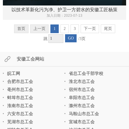
以技术革新化污为净、护卫一方碧水的安徽工匠杨策
加入日期：
2023-07-13
首页
上一页
1
2
3
下一页
尾页
GO
跳
/3页
安徽工会网站
皖工网
省总工会干部学校
合肥市总工会
淮北市总工会
亳州市总工会
宿州市总工会
蚌埠市总工会
阜阳市总工会
淮南市总工会
滁州市总工会
六安市总工会
马鞍山市总工会
芜湖市总工会
宣城市总工会