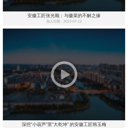
安徽工匠张光顺：与徽菜的不解之缘
加入日期：
2023-07-13
深挖“小葫芦”里“大乾坤” 的安徽工匠韩玉梅