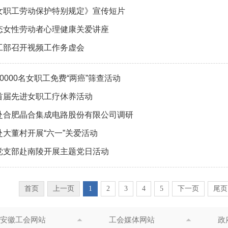
女职工劳动保护特别规定》宣传短片
态女性劳动者心理健康关爱讲座
工部召开视频工作务虚会
0000名女职工免费“两癌”筛查活动
首届先进女职工疗休养活动
赴合肥晶合集成电路股份有限公司调研
大董村开展“六一”关爱活动
党支部赴南陵开展主题党日活动
首页
上一页
1
2
3
4
5
下一页
尾页
安徽工会网站
工会媒体网站
政